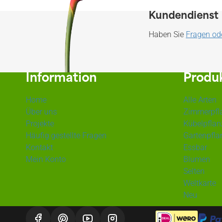
Kundendienst
Haben Sie
Fragen o
Information
Produ
Home
Alle Arten
Über uns
Zimmerpfl
Projekte
Kübelpflan
Häufig gestellte Fragen
Gartenpfla
Kontakt
Essbar
Mein Konto
Blumen
Selten
Weltkarte
Neu