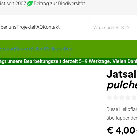
ist seit 2007
Beitrag zur Biodiversität
ber uns
Projekte
FAQ
Kontakt
Essbar
Blumen
Selten
Weltkarte
Neu
 unsere Bearbeitungszeit derzeit 5–9 Werktage. Vielen Dank 
Jatsa
pulch
Diese Heilpfla
überlappenden
€
4,00