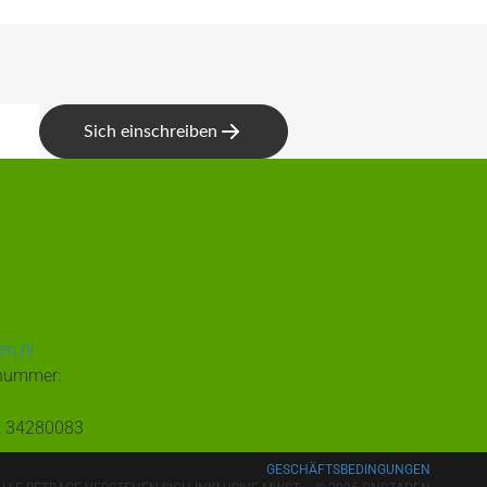
Sich einschreiben
n.nl
snummer:
: 34280083
GESCHÄFTSBEDINGUNGEN